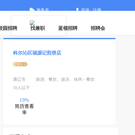
服务号
登录
|
注册
信
校园招聘
找兼职
蓝领招聘
招聘会
科尔沁区福源记煎饼店
企业认证
通辽市
旅游、餐饮、娱乐、休闲 - 餐饮
10人以下
19%
简历查看
率