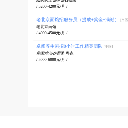
延奶奶汤饭拌饭石板菜
/ 3200-4200元/月 /
老北京面馆招服务员（提成+奖金+满勤）
[市区
老北京面馆
/ 4000-4500元/月 /
卓阅养生粥招8小时工作精英团队
[不限]
卓阅潮汕砂锅粥·粤点
/ 5000-6000元/月 /