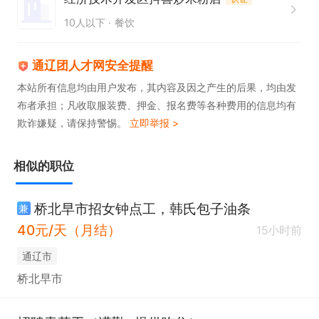
岗位职责  

10人以下
餐饮
煮粉分粉

处理当天所用蔬菜等食材

通辽团人才网安全提醒
前厅后厨卫生

本站所有信息均由用户发布，其内容及因之产生的后果，均由发
布者承担；凡收取服装费、押金、报名费等各种费用的信息均有
根据外卖订单配餐打包

欺诈嫌疑，请保持警惕。
立即举报 >
所有的工作都有人教有人带！

任职要求

相似的职位
1.身体健康   具备良好的责任心与服务意识  

2. 会看外卖订单者优先，长期有效

桥北早市招女钟点工，韩氏包子油条
兼
工作时间

40元/天（月结）
15小时前
上午8点半点—下午16点半
通辽市
桥北早市