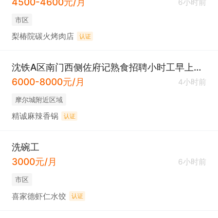
4500-4600元/月
6小时前
市区
梨椿院碳火烤肉店
认证
沈铁A区南门西侧佐府记熟食招聘小时工早上7点到8点半
6000-8000元/月
4小时前
摩尔城附近区域
精诚麻辣香锅
认证
洗碗工
3000元/月
6小时前
市区
喜家德虾仁水饺
认证