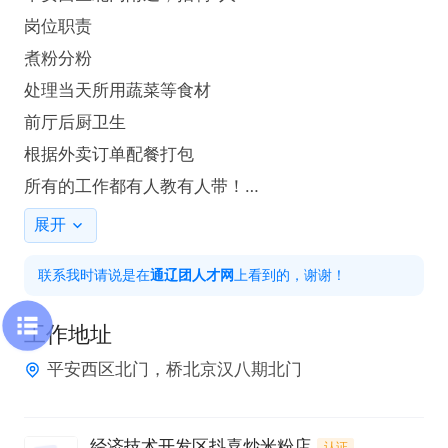
岗位职责  

煮粉分粉

处理当天所用蔬菜等食材

前厅后厨卫生

根据外卖订单配餐打包

所有的工作都有人教有人带！

任职要求

展开
1.身体健康   具备良好的责任心与服务意识  

联系我时请说是在
通辽团人才网
上看到的，谢谢！
2. 会看外卖订单者优先，长期有效

工作时间

工作地址
上午8点半点—下午15点半

平安西区北门，桥北京汉八期北门
工作地点

桥北京汉八期北门附近，招聘1人

经济技术开发区抖喜炒米粉店
认证