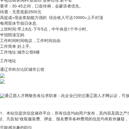
🌹电话销售饲料/添加剂 业务经理:若干名
要求：30-45之间，口齿伶俐，会蒙语者优先。
待遇：无责底薪2500元
高提成+现金奖励能力强的 综合收入可达10000+上不封顶
每周双休节假日休息.
上班时间:早上8点-下午5点，中午休息1个半小时。
🌹招陪读宝妈
工作时间时间电议，工作时间自由
工作简单 好上手。
工作地址:城市公馆6楼
工作地址
通辽市科尔沁区城市公馆
通辽团人才网敬告各位求职者：此企业已经过通辽团人才网认证，可
1、本站仅提供信息储存平台，所有信息均由用户发布，其内容及因之产
2、凡告知“收取服装费、押金、报名费等各种费用的信息均有欺诈嫌疑
可能感兴趣的职位