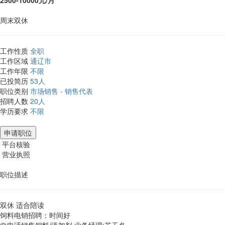
2500-10000元/月
周末双休
工作性质
全职
工作区域
通辽市
工作年限
不限
已投简历
53人
职位类别
市场销售 - 销售代表
招聘人数
20人
学历要求
不限
申请职位
平台核验
营业执照
职位描述
双休 适合陪读
饲料电销招聘：时间好