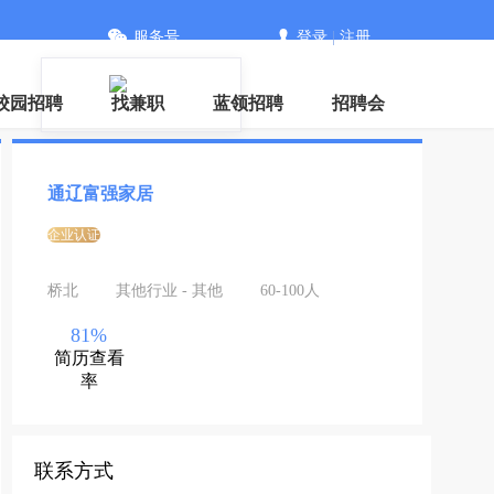
服务号
登录
|
注册
信
校园招聘
找兼职
蓝领招聘
招聘会
通辽富强家居
企业认证
桥北
其他行业 - 其他
60-100人
81%
简历查看
率
联系方式