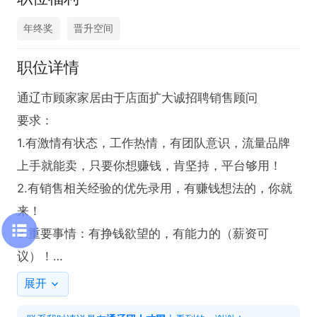
年终奖
晋升空间
职位详情
通辽市顾家家居由于店面扩大诚招聘销售顾问

要求：

1.有激情有状态，工作热情，有团队意识，流量品牌
上手就能卖，只要你想赚钱，肯坚持，平台够用！

2.有销售相关经验的优先录用，有赚钱想法的，你就
来！

3.重要事情：有挣钱欲望的，有能力的（薪资可
议）！

4.底薪+业绩提成+休息+年终奖+各种奖励

展开
🈷️收入4500-20000以上
