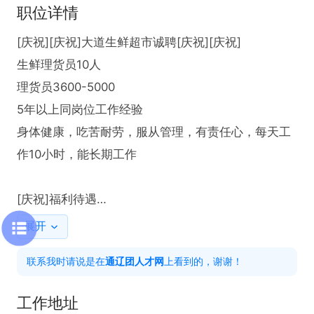
职位详情
[庆祝][庆祝]大道生鲜超市诚聘[庆祝][庆祝]

生鲜理货员10人

理货员3600-5000

5年以上同岗位工作经验

身体健康，吃苦耐劳，服从管理，有责任心，每天工
作10小时，能长期工作

[庆祝]福利待遇

底薪+全勤+月休一天，工伤保险
展开
联系我时请说是在
通辽团人才网
上看到的，谢谢！
工作地址