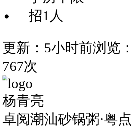
招1人
更新：5小时前
浏览：
767次
杨青亮
卓阅潮汕砂锅粥·粤点