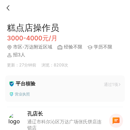
糕点店操作员
3000-4000元/月
市区-万达附近区域
经验不限
学历不限
招3人
更新：27分钟前
浏览：8209次
平台核验
通过1项
营业执照
孔店长
通辽市科尔沁区万达广场张氏饼店连
锁店