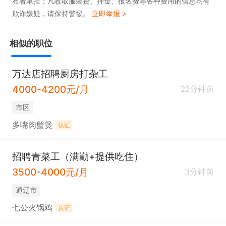
布者承担；凡收取服装费、押金、报名费等各种费用的信息均有
欺诈嫌疑，请保持警惕。
立即举报 >
相似的职位
万达店招聘厨房打杂工
4000-4200元/月
22分钟前
市区
多嘴肉蟹煲
认证
招聘青菜工（满勤+提供吃住）
3500-4000元/月
3分钟前
通辽市
七公火锅鸡
认证