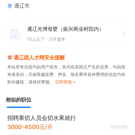
通辽市
通能力；

4、宝妈优先，了解母婴用品、有育儿经验加分。

薪资福利

通辽光博母婴（振兴商业村院内）
✔ 薪资：底薪+提成+奖金，多劳多得，收入稳定

10人以下
日常服务
✔ 每月三天假期，节日福利、定期团建，晋升空间大
通辽团人才网安全提醒
本站所有信息均由用户发布，其内容及因之产生的后果，均由发
布者承担；凡收取服装费、押金、报名费等各种费用的信息均有
欺诈嫌疑，请保持警惕。
立即举报 >
相似的职位
招聘果切人员会切水果就行
3000-4500元/月
9分钟前