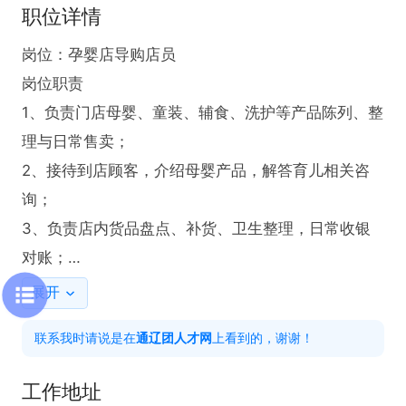
职位详情
岗位：孕婴店导购店员

岗位职责

1、负责门店母婴、童装、辅食、洗护等产品陈列、整
理与日常售卖；

2、接待到店顾客，介绍母婴产品，解答育儿相关咨
询；

3、负责店内货品盘点、补货、卫生整理，日常收银
对账；

4、维护老客户，做好会员登记与简单售后跟进。

展开
任职要求

联系我时请说是在
通辽团人才网
上看到的，谢谢！
1、喜欢小朋友，有亲和力、热情开朗；

2、有无经验均可，有母婴、服装零售经验优先；

工作地址
3、工作认真负责，服从管理，性格踏实，有良好沟