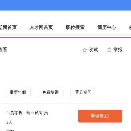
微
辽团首页
人才网首页
职位搜索
简历中心
人查看
收藏
举报
带薪年假
免费培训
晋升空间
百货零售 - 营业员/店员
申请职位
1人