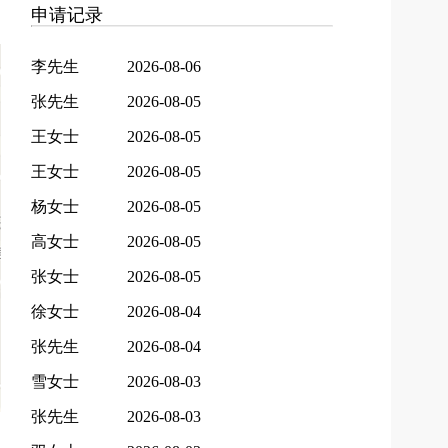
申请记录
李先生
2026-08-06
张先生
2026-08-05
王女士
2026-08-05
王女士
2026-08-05
杨女士
2026-08-05
高女士
2026-08-05
张女士
2026-08-05
徐女士
2026-08-04
张先生
2026-08-04
雪女士
2026-08-03
张先生
2026-08-03