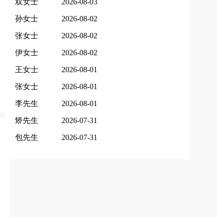
双女士
2026-08-03
孙女士
2026-08-02
张女士
2026-08-02
伊女士
2026-08-02
王女士
2026-08-01
张女士
2026-08-01
李先生
2026-08-01
矫先生
2026-07-31
包先生
2026-07-31