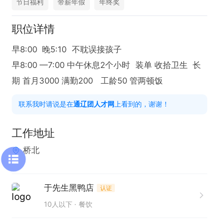
节日福利
带薪年假
年终奖
职位详情
早8:00  晚5:10  不耽误接孩子 

早8:00 —7:00 中午休息2个小时  装单 收拾卫生  长
期 首月3000 满勤200   工龄50 管两顿饭
联系我时请说是在
通辽团人才网
上看到的，谢谢！
工作地址
桥北
于先生黑鸭店
认证
10人以下
餐饮