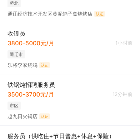
桥北
通辽经济技术开发区黄泥鸽子窝烧烤店
认证
收银员
3800-5000元/月
1小时前
通辽市
乐将李家烧鸡
认证
铁锅炖招聘服务员
3500-3700元/月
12分钟前
市区
赵九日火锅店
认证
服务员（供吃住+节日普惠+休息+保险）