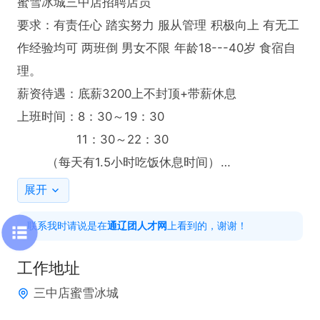
蜜雪冰城三中店招聘店员

要求：有责任心 踏实努力 服从管理 积极向上 有无工
作经验均可 两班倒 男女不限 年龄18---40岁 食宿自
理。

薪资待遇：底薪3200上不封顶+带薪休息

上班时间：8：30～19：30

                11：30～22：30

        （每天有1.5小时吃饭休息时间）

注：应聘者有两天无薪试工，每天六小时，要求最少
展开
工作时长六个月，签订劳动合同
联系我时请说是在
通辽团人才网
上看到的，谢谢！
工作地址
三中店蜜雪冰城