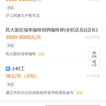
市区
沪上阿姨九中夜市店
民大新区瑞幸咖啡招聘咖啡师(全职店员)(店长)
3500-5000元/月
26分钟前
市区
民大新区瑞幸咖啡
认证
收藏
分享
小时工
兼
16元/月（月结）
4小时前
市区
通辽市科尔沁区高铁候车室华铁星际超市
认证