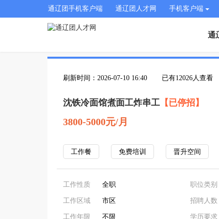
通辽团手机客户端
通辽团人才网
手机客户端
通
刷新时间：2026-07-10 16:40
已有12026人查看
沈铁冷面馆煮面工炸串工
【已停招】
3800-5000元/月
工作餐
免费培训
晋升空间
工作性质
全职
职位类别
工作区域
市区
招聘人数
工作年限
不限
学历要求