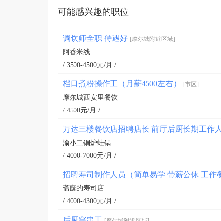
可能感兴趣的职位
调饮师全职 待遇好
[摩尔城附近区域]
阿香米线
/ 3500-4500元/月 /
档口煮粉操作工（月薪4500左右）
[市区]
摩尔城西安里餐饮
/ 4500元/月 /
万达三楼餐饮店招聘店长 前厅后厨长期工作
渝小二铜炉蛙锅
/ 4000-7000元/月 /
招聘寿司制作人员（简单易学 带薪公休 工作
斋藤的寿司店
/ 4000-4300元/月 /
后厨穿串工
[摩尔城附近区域]