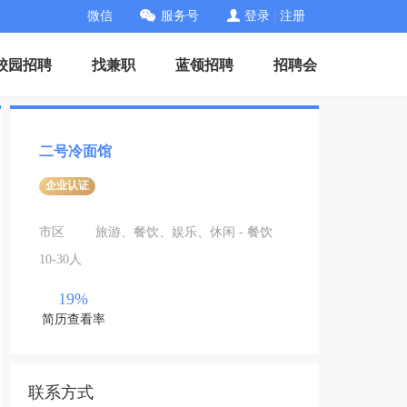
微信
服务号
登录
|
注册
校园招聘
找兼职
蓝领招聘
招聘会
二号冷面馆
企业认证
市区
旅游、餐饮、娱乐、休闲 - 餐饮
10-30人
19%
简历查看率
联系方式