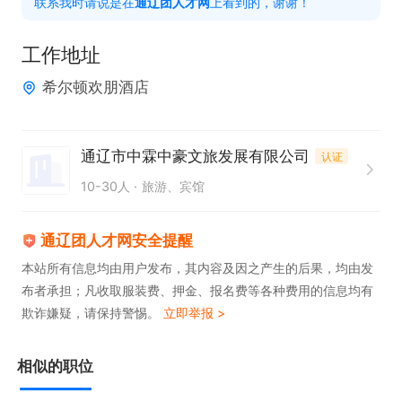
联系我时请说是在
通辽团人才网
上看到的，谢谢！
6.负责杯具的清洁与消毒工作。

7.负责脏布草的收集，更换与新布草的折叠、摆放工
工作地址
作。

希尔顿欢朋酒店
8.完成易耗品的每期盘点工作。

岗位要求

1.有一年以上客房工作经验。

通辽市中霖中豪文旅发展有限公司
认证
2.身体健康，相貌端正

10-30人
旅游、宾馆
3.接受过正规客房服务工作
通辽团人才网安全提醒
本站所有信息均由用户发布，其内容及因之产生的后果，均由发
布者承担；凡收取服装费、押金、报名费等各种费用的信息均有
欺诈嫌疑，请保持警惕。
立即举报 >
相似的职位