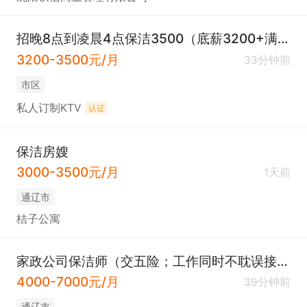
招晚8点到凌晨4点保洁3500（底薪3200+满勤300+2天公休）
3200-3500元/月
33分钟前
市区
私人订制KTV
认证
保洁房嫂
3000-3500元/月
1天前
通辽市
桔子公寓
家政公司保洁师（交五险；工作同时不耽误接送孩子！）
4000-7000元/月
39分钟前
通辽市