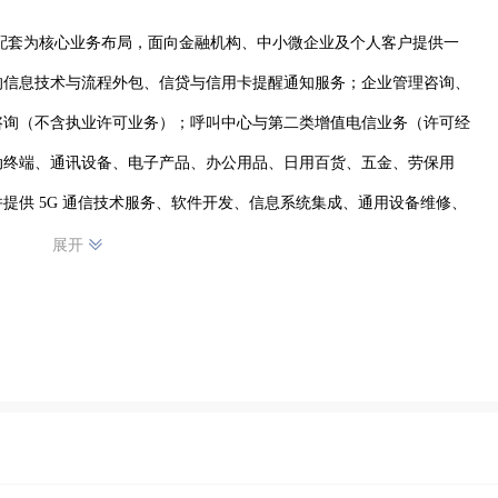
零售配套为核心业务布局，面向金融机构、中小微企业及个人客户提供一
的信息技术与流程外包、信贷与信用卡提醒通知服务；企业管理咨询、
咨询（不含执业许可业务）；呼叫中心与第二类增值电信业务（许可经
动终端、通讯设备、电子产品、办公用品、日用百货、五金、劳保用
提供 5G 通信技术服务、软件开发、信息系统集成、通用设备维修、
展开
地的经营理念，依托本地资源与标准化服务流程，聚焦金融外包、企业
通辽及周边区域值得信赖的综合商务服务提供商，为客户降本增效、为
）