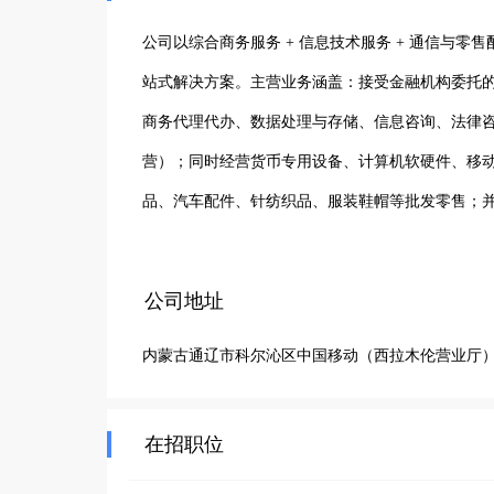
公司以综合商务服务 + 信息技术服务 + 通信与
站式解决方案。主营业务涵盖：接受金融机构委托
商务代理代办、数据处理与存储、信息咨询、法律
营）；同时经营货币专用设备、计算机软硬件、移
品、汽车配件、针纺织品、服装鞋帽等批发零售；并
办公服务、互联网数据服务等技术支撑。

公司秉持合规经营、专业高效、客户为本、务实落
公司地址
服务、通信配套、商贸流通四大板块，致力于成为
内蒙古通辽市科尔沁区中国移动（西拉木伦营业厅
合作伙伴创造价值
在招职位