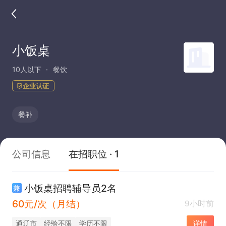
小饭桌
10人以下
餐饮
企业认证
餐补
公司信息
在招职位 · 1
小饭桌招聘辅导员2名
兼
60元/次（月结）
9小时前
通辽市
经验不限
学历不限
详情