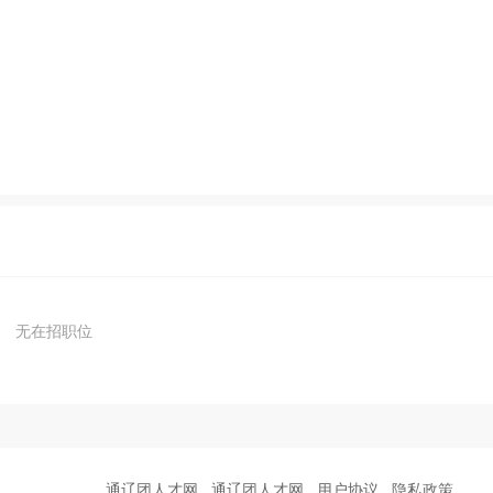
无在招职位
通辽团人才网
通辽团人才网
用户协议
隐私政策